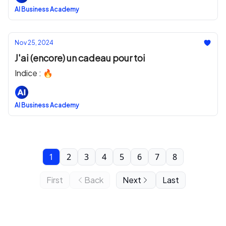
AI Business Academy
Nov 25, 2024
J'ai (encore) un cadeau pour toi
Indice : 🔥
AI Business Academy
1
2
3
4
5
6
7
8
First
Back
Next
Last