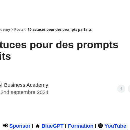
cademy
Posts
10 astuces pour des prompts parfaits
stuces pour des prompts
its
AI Business Academy
22nd septembre 2024
📢
Sponsor
I 🔥
BlueGPT
I
Formation
I 🔴
YouTube