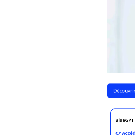
Découvri
BlueGPT
👉
Accéd