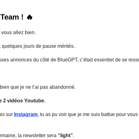
 Team !
🔥
 vous allez bien.
 quelques jours de pause mérités.
sses annonces du côté de BlueGPT, c’était essentiel de se ress
 bien que je ne t’ai pas abandonné.
ge 2 vidéos Youtube.
uis sur
Instagram
, tu as pu voir que je me suis battue pour vous
emaine, la newsletter sera
“light”
.