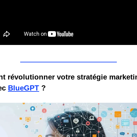
 révolutionner votre stratégie marketi
ec
BlueGPT
?