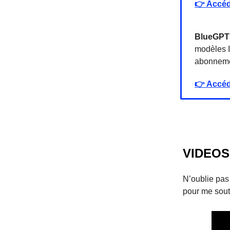
👉
Accéd
BlueGPT
modèles I
abonnem
👉
Accéd
VIDEOS
N’oublie pas 
pour me sout