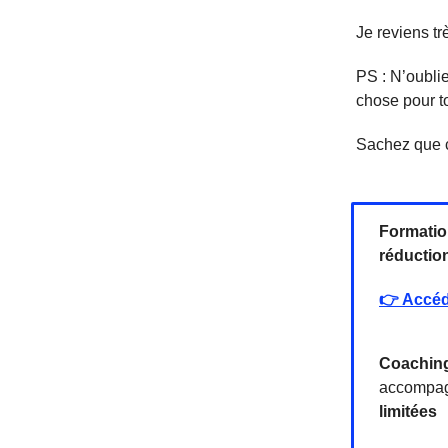
Je reviens tr
PS : N’oubli
chose pour to
Sachez que c
Formati
réductio
👉 Accéd
Coaching
accompagn
limitées