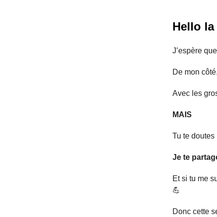
Hello la
J’espère que
De mon côté,
Avec les gro
MAIS
Tu te doutes
Je te parta
Et si tu me s
💪
Donc cette s