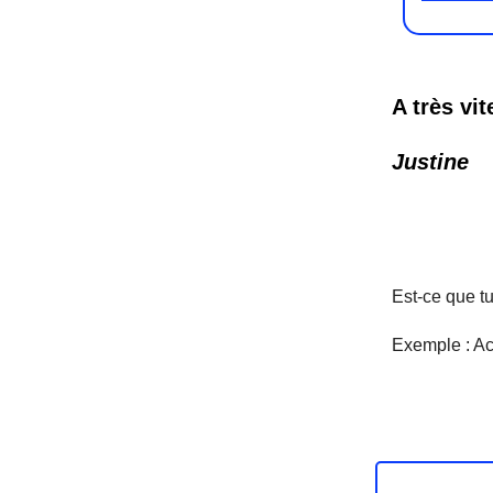
A très vit
Justine
Est-ce que t
Exemple : Ac