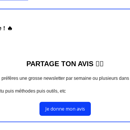
e !
🔥
PARTAGE TON AVIS 🙋‍♀️
u préfères une grosse newsletter par semaine ou plusieurs dans
tu puis méthodes puis outils, etc
Je donne mon avis