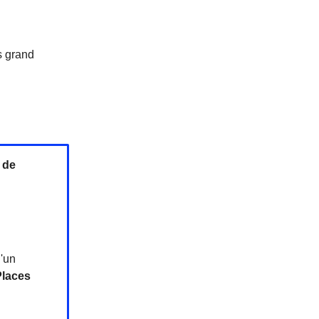
s grand
 de
d'un
laces