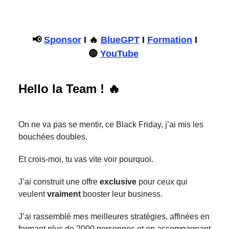
📢
Sponsor
I 🔥
BlueGPT
I
Formation
I
🔴
YouTube
Hello la Team !
🔥
On ne va pas se mentir, ce Black Friday, j’ai mis les
bouchées doubles.
Et crois-moi, tu vas vite voir pourquoi.
J’ai construit une offre
exclusive
pour ceux qui
veulent
vraiment
booster leur business.
J’ai rassemblé mes meilleures stratégies, affinées en
formant plus de 2000 personnes et en accompagnant