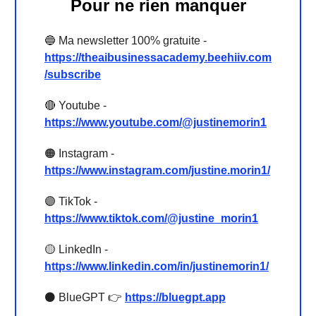
Pour ne rien manquer
🔵 Ma newsletter 100% gratuite -
https://theaibusinessacademy.beehiiv.com
/subscribe
🔴 Youtube -
https://www.youtube.com/@justinemorin1
🟠 Instagram -
https://www.instagram.com/justine.morin1/
🟣 TikTok -
https://www.tiktok.com/@justine_morin1
🟡 LinkedIn -
https://www.linkedin.com/in/justinemorin1/
⚫️ BlueGPT 👉
https://bluegpt.app