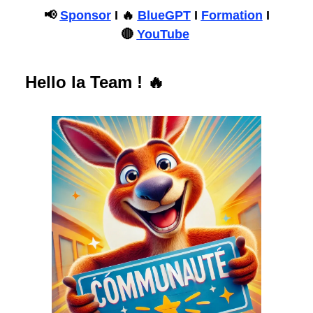
📢
Sponsor
I 🔥
BlueGPT
I
Formation
I
🔴
YouTube
Hello la Team !
🔥