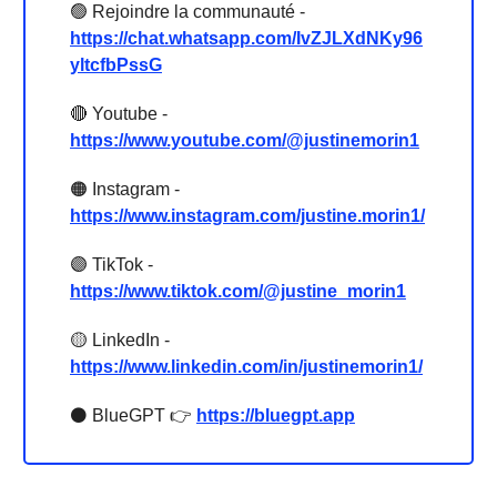
🟢 Rejoindre la communauté -
https://chat.whatsapp.com/IvZJLXdNKy96
yltcfbPssG
🔴 Youtube -
https://www.youtube.com/@justinemorin1
🟠 Instagram -
https://www.instagram.com/justine.morin1/
🟣 TikTok -
https://www.tiktok.com/@justine_morin1
🟡 LinkedIn -
https://www.linkedin.com/in/justinemorin1/
⚫️ BlueGPT 👉
https://bluegpt.app