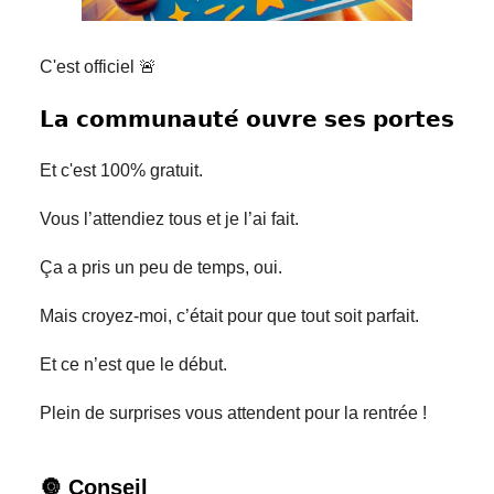
C'est officiel 🚨
𝗟𝗮 𝗰𝗼𝗺𝗺𝘂𝗻𝗮𝘂𝘁𝗲́ 𝗼𝘂𝘃𝗿𝗲 𝘀𝗲𝘀 𝗽𝗼𝗿𝘁𝗲𝘀
Et c'est 100% gratuit.
Vous l’attendiez tous et je l’ai fait.
Ça a pris un peu de temps, oui.
Mais croyez-moi, c’était pour que tout soit parfait.
Et ce n’est que le début.
Plein de surprises vous attendent pour la rentrée !
🔘 Conseil